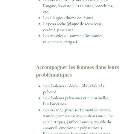
l’angine, les otites, les rhinites, bronchites,
etc)
Les allergies (rhume des foins)
La peau sèche (plaque de sécheresse,
eczéma, psoriasis)
Les troubles du sommeil (insomnies,
cauchemars, fatigue)
Accompagner les femmes dans leurs
problématiques
Les douleurs et déséquilibres liés à la
puberté
Les douleurs pelviennes et menstruelles,
l’endométriose
Les maux de grossesse (remontées acides,
nausées, vomissements, douleurs musculo-
squelettiques, jambes lourdes, trouble du
sommeil, émotions et préparation à
l’accouchement, la parentalité et au post