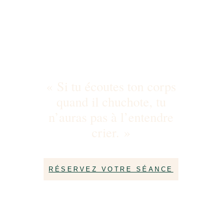
« Si tu écoutes ton corps
quand il chuchote, tu
n’auras pas à l’entendre
crier. »
RÉSERVEZ VOTRE SÉANCE